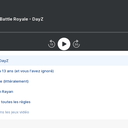
 Battle Royale - DayZ
 DayZ
 a 13 ans (et vous l'avez ignoré)
e (littéralement)
im Rayan
 toutes les règles
s les jeux vidéo
us choquant de Rockstar ? - Le scandale BULLY