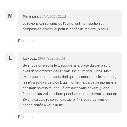
M
Marisarra
26/04/2025 21:11
Je reviens car j'ai omis de t'écrire tout mon soutien et
compassion envers toi pour le décés de ton ami, bisous.
Répondre
L
luckyozz
26/04/2025 20:24
Ben nous on a schinté Lisbonne, à la place du ciel bleu on
avait des trombes d'eau ! A voir une autre fois...<br /> Mais
j'veux pas louper le paquebot qui ressemble aux immeubles,
les p'tits soldats de plomb qui montent la garde, le monastère
des Indiens et la tour de Bélem avec vous devant. (Donc
faudra qu'on visite Lisboa quand vous serez devant la tour de
Bélem, ça va être compliqué...).<br /> Bisous les amis et
bonne soirée à vous deux
Répondre