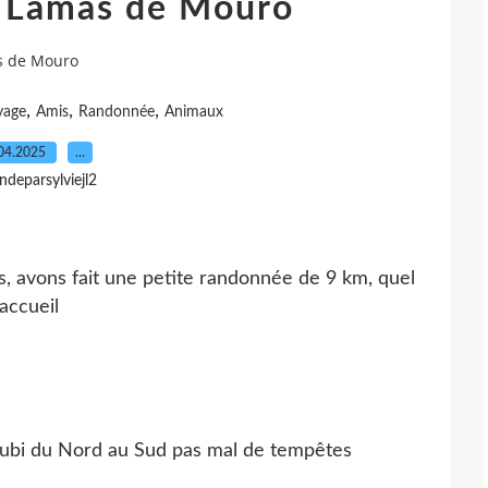
 Lamas de Mouro
s de Mouro
,
,
,
yage
Amis
Randonnée
Animaux
04.2025
…
indeparsylviejl2
, avons fait une petite randonnée de 9 km, quel
accueil
 subi du Nord au Sud pas mal de tempêtes