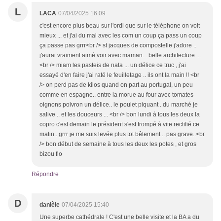
L
LACA
07/04/2025 16:09
c'est encore plus beau sur l'ordi que sur le téléphone on voit
mieux ... et j'ai du mal avec les com un coup ça pass un coup
ça passe pas grrr<br /> st jacques de compostelle j'adore ..
j'aurai vraiment aimé voir avec maman... belle architecture ...
<br /> miam les pasteis de nata ... un délice ce truc , j'ai
essayé d'en faire j'ai raté le feuilletage .. ils ont la main !! <br
/> on perd pas de kilos quand on part au portugal, un peu
comme en espagne.. entre la morue au four avec tomates
oignons poivron un délice.. le poulet piquant . du marché je
salive .. et les douceurs ... <br /> bon lundi à tous les deux la
copro c'est demain le président s'est trompé à vite rectifié ce
matin.. grrr je me suis levée plus tot bêtement .. pas grave..<br
/> bon début de semaine à tous les deux les potes , et gros
bizou flo
Répondre
D
danièle
07/04/2025 15:40
Une superbe cathédrale ! C'est une belle visite et la BA a du