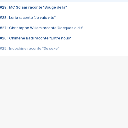
#29 : MC Solaar raconte "Bouge de là"
28 : Lorie raconte "Je vais vite"
#27 : Christophe Willem raconte "Jacques a dit"
#26 : Chimène Badi raconte "Entre nous"
#25 : Indochine raconte "3e sexe"
#24 : Zaho raconte "C'est chelou"
#23 : Patrick Bruel raconte "Au café des délices"
#22 : Kyo raconte "Le chemin"
#21 : Nolwenn Leroy raconte "Cassé"
#20 : Patrick Hernandez raconte "Born to be alive"
#19 : Lorie raconte "Près de moi"
#18 : Michael Jones raconte "A nos actes manqués" (avec Jean-Jacque