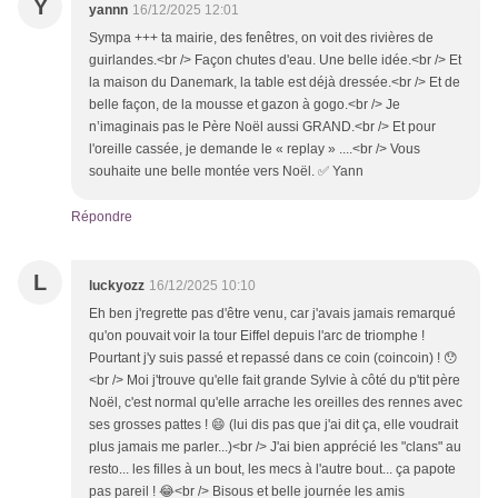
Y
yannn
16/12/2025 12:01
Sympa +++ ta mairie, des fenêtres, on voit des rivières de
guirlandes.<br /> Façon chutes d'eau. Une belle idée.<br /> Et
la maison du Danemark, la table est déjà dressée.<br /> Et de
belle façon, de la mousse et gazon à gogo.<br /> Je
n’imaginais pas le Père Noël aussi GRAND.<br /> Et pour
l'oreille cassée, je demande le « replay » ....<br /> Vous
souhaite une belle montée vers Noël. ✅ Yann
Répondre
L
luckyozz
16/12/2025 10:10
Eh ben j'regrette pas d'être venu, car j'avais jamais remarqué
qu'on pouvait voir la tour Eiffel depuis l'arc de triomphe !
Pourtant j'y suis passé et repassé dans ce coin (coincoin) ! 😯
<br /> Moi j'trouve qu'elle fait grande Sylvie à côté du p'tit père
Noël, c'est normal qu'elle arrache les oreilles des rennes avec
ses grosses pattes ! 😄 (lui dis pas que j'ai dit ça, elle voudrait
plus jamais me parler...)<br /> J'ai bien apprécié les "clans" au
resto... les filles à un bout, les mecs à l'autre bout... ça papote
pas pareil ! 😂<br /> Bisous et belle journée les amis