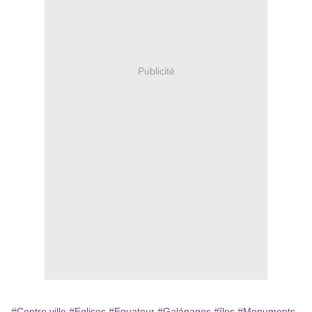
Publicité
#Centre ville
#Eglises
#Equateur
#Galápagos
#îles
#Monuments