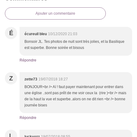
Ajouter un commentaire
É
écureuil bleu
10/12/2020 21:03
Bonsoir JL. Tes photos de nuit sont très jolies, et la Basilique
est superbe. Bonne soirée et bisous
Répondre
Z
zette73
19/07/2018 18:27
BONJOUR<br /> Aï ! faut payer maintenant pour entrer dans
une église ..sont pas prêt de me voir ceux la (rire )<br /> mais
de la haut la vue et superbe..alors on ne dit rien <br /> bonne
journée bises
Répondre
L
luckyozz
19/07/2018 08:55