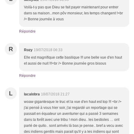
Voilà-t-y pas que Dieu se fait payer maintenant pour entrer
dans sa maison...mon pôv monsieur, les temps changent !<br
/> Bonne journée à vous
Répondre
R
Rozy
19/07/2018 06:33
Elle est magnifique cette basilique !!! une belle vue d'en haut
et aussi de nuit !!!<br /> Bonne journée gros bisous
Répondre
L
lacalobra
18/07/2018 21:27
woaw gigantesque le truc et la vue d'en haut est top !!! <br />
j'ai pensé à vous hier soir, j'ai regardé un reportage qui se
passait en équateur un aventurier qui a passé 3 semaines
dans la forêt avec une tribu ! mon dieu.. les bestioles … ont
parlé de quito.. sont arrivés là bas je pense.. bref a vecu avec
des indiens gentils mais parait qu'il y a les indiens qui sont