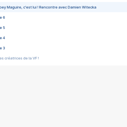
bey Maguire, c'est lui ! Rencontre avec Damien Witecka
e 6
e 5
e 4
e 3
s créatrices de la VF !
e 2
e 1
e Mektoub My Love arrive enfin ! Rencontre avec Shaïn Boumedine et Sal
i : après Toni en famille
elle réalise le bouleversant Dites lui que je l'aime
ais ! Rencontre autour de Vie privée de Rebecca Zlotowski