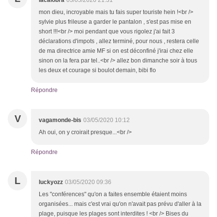
lacalobra
03/05/2020 21:31
mon dieu, incroyable mais tu fais super touriste hein !<br />
sylvie plus frileuse a garder le pantalon , s'est pas mise en
short !!!<br /> moi pendant que vous rigolez j'ai fait 3
déclarations d'impots , allez terminé, pour nous , restera celle
de ma directrice amie MF si on est déconfiné j'irai chez elle
sinon on la fera par tel..<br /> allez bon dimanche soir à tous
les deux et courage si boulot demain, bibi flo
Répondre
V
vagamonde-bis
03/05/2020 10:12
Ah oui, on y croirait presque...<br />
Répondre
L
luckyozz
03/05/2020 09:36
Les "conférences" qu'on a faites ensemble étaient moins
organisées... mais c'est vrai qu'on n'avait pas prévu d'aller à la
plage, puisque les plages sont interdites ! <br /> Bises du