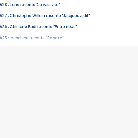
28 : Lorie raconte "Je vais vite"
#27 : Christophe Willem raconte "Jacques a dit"
#26 : Chimène Badi raconte "Entre nous"
#25 : Indochine raconte "3e sexe"
#24 : Zaho raconte "C'est chelou"
#23 : Patrick Bruel raconte "Au café des délices"
#22 : Kyo raconte "Le chemin"
#21 : Nolwenn Leroy raconte "Cassé"
#20 : Patrick Hernandez raconte "Born to be alive"
#19 : Lorie raconte "Près de moi"
#18 : Michael Jones raconte "A nos actes manqués" (avec Jean-Jacque
#17 : Khaled raconte "Aïcha"
#16 : Corneille raconte "Parce qu'on vient de loin"