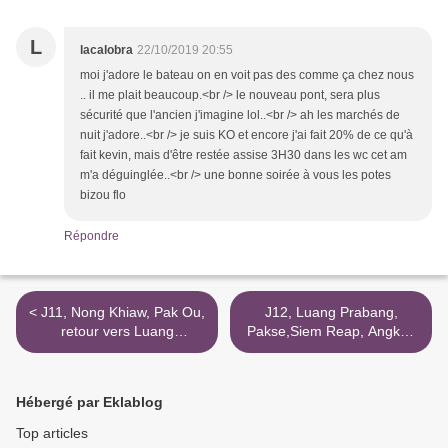
L
lacalobra
22/10/2019 20:55
moi j'adore le bateau on en voit pas des comme ça chez nous
.. il me plait beaucoup.<br /> le nouveau pont, sera plus
sécurité que l'ancien j'imagine lol..<br /> ah les marchés de
nuit j'adore..<br /> je suis KO et encore j'ai fait 20% de ce qu'à
fait kevin, mais d'être restée assise 3H30 dans les wc cet am
m'a déguinglée..<br /> une bonne soirée à vous les potes
bizou flo
Répondre
< J11, Nong Khiaw, Pak Ou,
J12, Luang Prabang,
retour vers Luang
Pakse,Siem Reap, Angkor,
Prabang,2, Laos
Cambodge >
Hébergé par Eklablog
Top articles