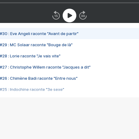
#30 : Eve Angeli raconte "Avant de partir"
#29 : MC Solaar raconte "Bouge de là"
28 : Lorie raconte "Je vais vite"
#27 : Christophe Willem raconte "Jacques a dit"
#26 : Chimène Badi raconte "Entre nous"
#25 : Indochine raconte "3e sexe"
#24 : Zaho raconte "C'est chelou"
#23 : Patrick Bruel raconte "Au café des délices"
#22 : Kyo raconte "Le chemin"
#21 : Nolwenn Leroy raconte "Cassé"