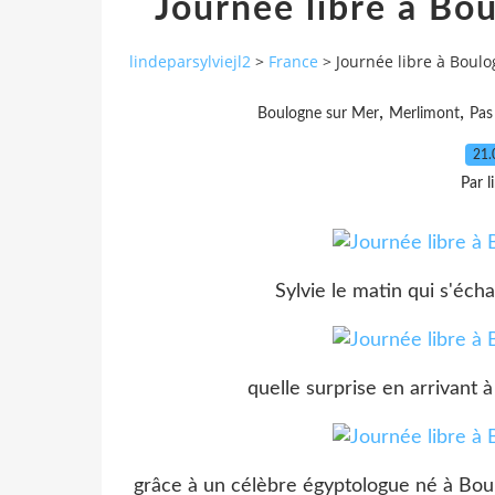
Journée libre à Bo
lindeparsylviejl2
>
France
>
Journée libre à Boulo
,
,
Boulogne sur Mer
Merlimont
Pas
21.
Par l
Sylvie le matin qui s'éch
quelle surprise en arrivant 
grâce à un célèbre égyptologue né à Boul