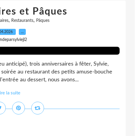
ires et Pâques
,
,
aires
Restaurants
Pâques
04.2026
…
indeparsylviejl2
anticipé), trois anniversaires à fêter, Sylvie,
x soirée au restaurant des petits amuse-bouche
'entrée au dessert, nous avons...
ire la suite