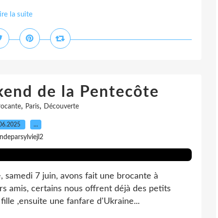
ire la suite
end de la Pentecôte
,
,
rocante
Paris
Découverte
06.2025
…
indeparsylviejl2
samedi 7 juin, avons fait une brocante à
s amis, certains nous offrent déjà des petits
fille ,ensuite une fanfare d'Ukraine...