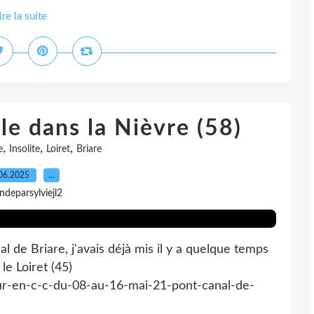
ire la suite
e dans la Nièvre (58)
,
,
,
e
Insolite
Loiret
Briare
06.2025
…
indeparsylviejl2
al de Briare, j'avais déjà mis il y a quelque temps
le Loiret (45)
jour-en-c-c-du-08-au-16-mai-21-pont-canal-de-