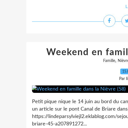
L
Weekend en famill
,
Famille
Nièvr
15.
Par l
Petit pique nique le 14 juin au bord du can
un article sur le pont Canal de Briare dans 
https://lindeparsylviejl2.eklablog.com/se
briare-45-a207891272...