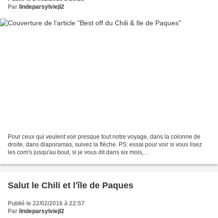
Par
lindeparsylviejl2
Pour ceux qui veulent voir presque tout notre voyage, dans la colonne de
droite, dans diaporamas, suivez la flèche. PS: essai pour voir si vous lisez
les com's jusqu'au bout, si je vous dit dans six mois,
Antigua,Panajachel,Coban,Flores, Tikal,Yaxha,Livingston,Puerto...
Salut le Chili et l'île de Paques
Publié le 22/02/2016 à 22:57
Par
lindeparsylviejl2