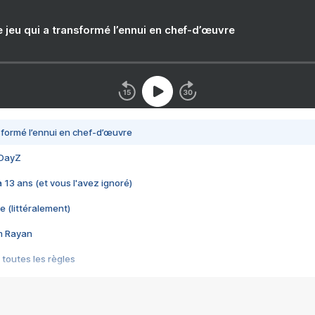
e jeu qui a transformé l’ennui en chef-d’œuvre
nsformé l’ennui en chef-d’œuvre
 DayZ
 a 13 ans (et vous l'avez ignoré)
e (littéralement)
im Rayan
 toutes les règles
s les jeux vidéo
us choquant de Rockstar ? - Le scandale BULLY