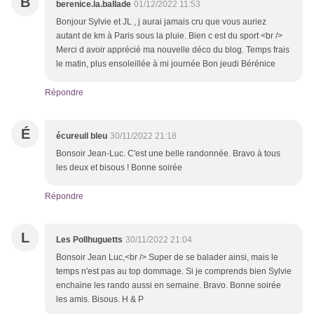
B
berenice.la.ballade
01/12/2022 11:53
Bonjour Sylvie et JL , j aurai jamais cru que vous auriez
autant de km à Paris sous la pluie. Bien c est du sport <br />
Merci d avoir apprécié ma nouvelle déco du blog. Temps frais
le matin, plus ensoleillée à mi journée Bon jeudi Bérénice
Répondre
É
écureuil bleu
30/11/2022 21:18
Bonsoir Jean-Luc. C'est une belle randonnée. Bravo à tous
les deux et bisous ! Bonne soirée
Répondre
L
Les Pollhuguetts
30/11/2022 21:04
Bonsoir Jean Luc,<br /> Super de se balader ainsi, mais le
temps n'est pas au top dommage. Si je comprends bien Sylvie
enchaine les rando aussi en semaine. Bravo. Bonne soirée
les amis. Bisous. H & P