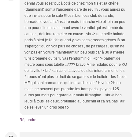
génial vous etiez tout à coté de chez mon fils et sa chérie
(daumesnil) sont à l'ancienne gare de reuilly , vous auriez pu
être invités pour le café !!! cest bien ces club de rando,
bernadette voulait s'inscrire mais il marche vite et loin un peu
trop pour elle et maintenant avec le verdict qui est tombé du
cancer..; doit tout remettre en cause.. <br /> une belle balade
paris à pied je l'ai fait quand y avait des grosses grèves là on
s'aperçoit qu'on voit plus de choses , de passages , qu'on ne
voit pas en voiture maintenant un peu plus car à 30 à l'heure
tu te promène quitte tu vas t'endormir lol.. <br /> parlent de
mettre paris sous tutelle ..???? bravo Mme hidalgo pour le KO
de la ville ! <br /> ah celle là avec tous les interdits même les
2 roues n'ont plus le droit de se garer sur le trottoir .. les fils de
MF qui sont barmans et quittent tard le soir 1H voire 2H du
matin ne peuvent pas prendre les transports , payent 125
euros par mois pour garer leur moto !!!imagine .. <br /> bon
jeudi à tous les deux, brouillard aujourd'hui et ça n'a pas l'air
de se lever, un gros bibi flo
Répondre