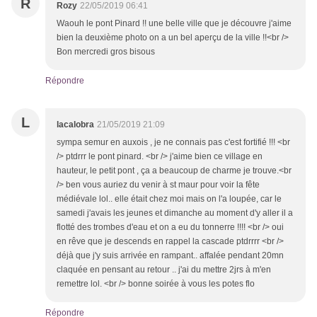
R
Rozy
22/05/2019 06:41
Waouh le pont Pinard !! une belle ville que je découvre j'aime
bien la deuxième photo on a un bel aperçu de la ville !!<br />
Bon mercredi gros bisous
Répondre
L
lacalobra
21/05/2019 21:09
sympa semur en auxois , je ne connais pas c'est fortifié !!! <br
/> ptdrrr le pont pinard. <br /> j'aime bien ce village en
hauteur, le petit pont , ça a beaucoup de charme je trouve.<br
/> ben vous auriez du venir à st maur pour voir la fête
médiévale lol.. elle était chez moi mais on l'a loupée, car le
samedi j'avais les jeunes et dimanche au moment d'y aller il a
flotté des trombes d'eau et on a eu du tonnerre !!!! <br /> oui
en rêve que je descends en rappel la cascade ptdrrrr <br />
déjà que j'y suis arrivée en rampant.. affalée pendant 20mn
claquée en pensant au retour .. j'ai du mettre 2jrs à m'en
remettre lol. <br /> bonne soirée à vous les potes flo
Répondre