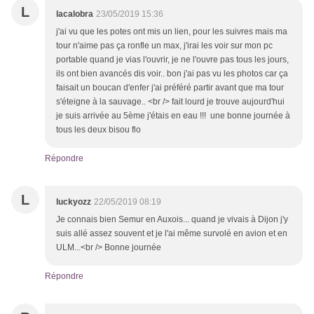
L
lacalobra
23/05/2019 15:36
j'ai vu que les potes ont mis un lien, pour les suivres mais ma
tour n'aime pas ça ronfle un max, j'irai les voir sur mon pc
portable quand je vias l'ouvrir, je ne l'ouvre pas tous les jours,
ils ont bien avancés dis voir.. bon j'ai pas vu les photos car ça
faisait un boucan d'enfer j'ai préféré partir avant que ma tour
s'éteigne à la sauvage.. <br /> fait lourd je trouve aujourd'hui
je suis arrivée au 5ème j'étais en eau !!! une bonne journée à
tous les deux bisou flo
Répondre
L
luckyozz
22/05/2019 08:19
Je connais bien Semur en Auxois... quand je vivais à Dijon j'y
suis allé assez souvent et je l'ai même survolé en avion et en
ULM...<br /> Bonne journée
Répondre