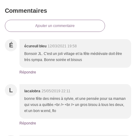
Commentaires
Ajouter un commentaire
É
écureuil bleu
12/03/2021 19:58
Bonsoir JL. C'est un joli village et la fête médiévale doit être
très sympa. Bonne soirée et bisous
Répondre
L
lacalobra
25/05/2019 22:11
bonne fête des mères à sylvie, et une pensée pour sa maman
qui vous a quittée.<br /> <br /> un gros bisou à tous les deux,
et un bon w.end, flo
Répondre