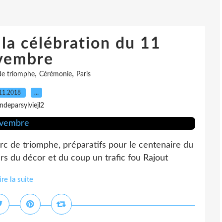
 la célébration du 11
vembre
,
,
de triomphe
Cérémonie
Paris
11.2018
…
indeparsylviejl2
rc de triomphe, préparatifs pour le centenaire du
rs du décor et du coup un trafic fou Rajout
ire la suite