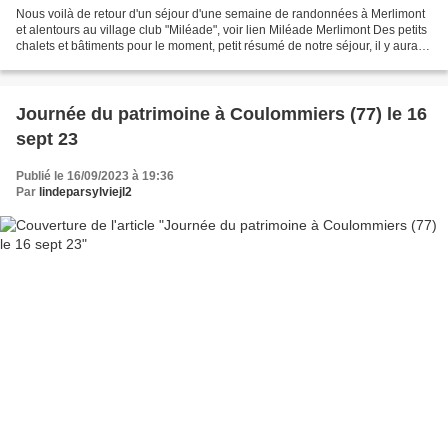
Nous voilà de retour d'un séjour d'une semaine de randonnées à Merlimont
et alentours au village club "Miléade", voir lien Miléade Merlimont Des petits
chalets et bâtiments pour le moment, petit résumé de notre séjour, il y aura
d'autres articles sur...
Journée du patrimoine à Coulommiers (77) le 16
sept 23
Publié le 16/09/2023 à 19:36
Par
lindeparsylviejl2