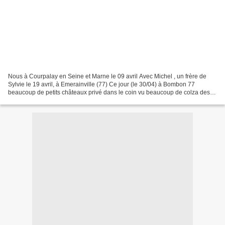
Nous à Courpalay en Seine et Marne le 09 avril Avec Michel , un frère de
Sylvie le 19 avril, à Emerainville (77) Ce jour (le 30/04) à Bombon 77
beaucoup de petits châteaux privé dans le coin vu beaucoup de colza des
jolies petites fleurs une partie de...