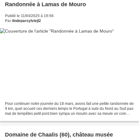
Randonnée à Lamas de Mouro
Publié le 11/04/2025 à 19:56
Par
lindeparsylviejl2
Pour continuer notre journée du 18 mars, avons fait une petite randonnée de
9 km, quel accueil ces derniers temps le Portugal à subi du Nord au Sud pas
mal de tempêtes petit pont bien sympa un moulin avec sa meule un coin
bien sympathique pour se balader...
Domaine de Chaalis (60), château musée