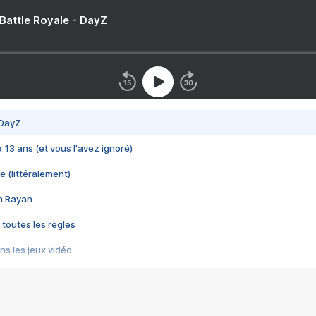
 Battle Royale - DayZ
 DayZ
 a 13 ans (et vous l'avez ignoré)
e (littéralement)
im Rayan
 toutes les règles
s les jeux vidéo
us choquant de Rockstar ? - Le scandale BULLY
e plus moche de Steam