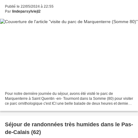
Publié le 22/05/2024 à 22:55
Par
lindeparsylviejl2
Pour notre dernière journée du séjour, avons été visité le parc de
Marquenterre à Saint Quentin -en- Tourmont dans la Somme (80) pour visiter
ce parc ornithologique c'est ICI une belle balade de deux heures et demie
environ à observer divers oiseaux nous...
Séjour de randonnées très humides dans le Pas-
de-Calais (62)