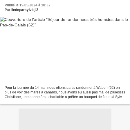
Publié le 19/05/2024 à 18:32
Par
lindeparsylviejl2
Pour la journée du 14 mai, nous étions partis randonner à Waben (62) en
plus de voir des mares à canards, nous avons eu aussi pas mal de pluiessss
Christiane, une bonne âme charitable a prêtée un bouquet de fleurs à Sylvie
ça s'arrose même les vaches...