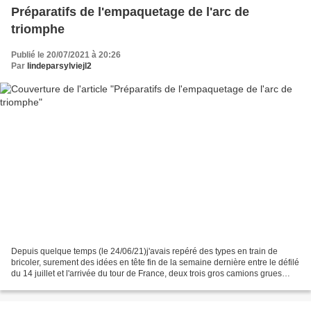
Préparatifs de l'empaquetage de l'arc de
triomphe
Publié le 20/07/2021 à 20:26
Par
lindeparsylviejl2
Depuis quelque temps (le 24/06/21)j'avais repéré des types en train de
bricoler, surement des idées en tête fin de la semaine dernière entre le défilé
du 14 juillet et l'arrivée du tour de France, deux trois gros camions grues
étaient arrivés et depuis...