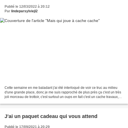
Publié le 12/03/2022 à 20:12
Par
lindeparsylviejl2
Cette semaine en me baladant j'ai été interloqué de voir ce truc au milieu
d'une grande place, donc je me suis rapproché de plus près ça c'est un très
joli morceau de trottoir, c'est surtout un oups en fait c'est un cache travaux,
pour la rénovation de...
J'ai un paquet cadeau qui vous attend
Publié le 17/09/2021 à 20:29