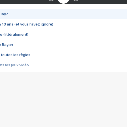
 DayZ
 a 13 ans (et vous l'avez ignoré)
e (littéralement)
im Rayan
 toutes les règles
s les jeux vidéo
us choquant de Rockstar ? - Le scandale BULLY
e plus moche de Steam
du RÊVE tourne au CAUCHEMAR
pendant 8 heures
it… à tort
umiliés par un jeu vidéo