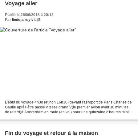
Voyage aller
Publié le 26/06/2018 à 20:18
Par
lindeparsylviejl2
Début du voyage 4h30 (et non 16h30) devant l'aéroport de Paris Charles de
Gaulle après être passé vitesse grand V(le premier avion avait 30 minutes
de retard)à Amsterdam en route (en vol) pour une quinzaine d'heures mini
pause dans l'avion (c'est plus...
Fin du voyage et retour à la maison