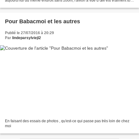
aujourd'hui du même endroit sans zoom, l'avion à vue d’œil est vraiment tout
petit (dans les pointillés...
Pour Babacmoi et les autres
Publié le 27/07/2016 à 20:29
Par
lindeparsylviejl2
En faisant des essais de photos , qu'est-ce qui passe pas très loin de chez
moi