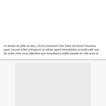
Le temps se gâte un peu, c'est la mousson Sou Sdey (bonjour) nouveau
pays, nouvel hôtel et toujours la même agent immobilière un petit café vue
de notre chez nous attention aux moustiques petite balade en ville pour les
amateurs de poulet monnaie locale,...