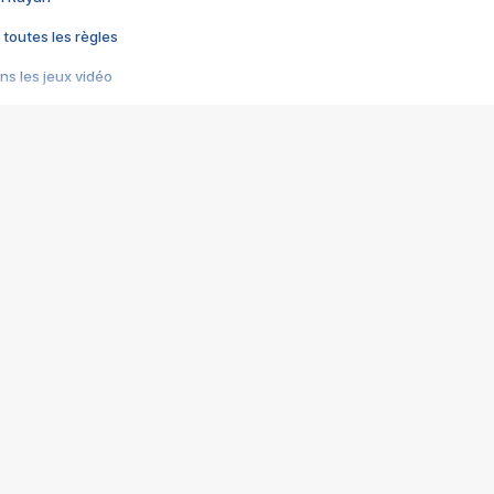
 toutes les règles
s les jeux vidéo
us choquant de Rockstar ? - Le scandale BULLY
e plus moche de Steam
du RÊVE tourne au CAUCHEMAR
pendant 8 heures
it… à tort
umiliés par un jeu vidéo
ire - Final Fantasy 8
ti un empire - Age of Empires
story DOFUS
tard, il crée l'un des pires jeux de tous les temps, MindsEye.