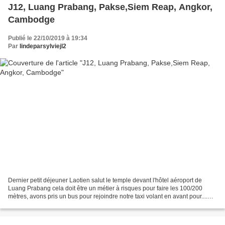
J12, Luang Prabang, Pakse,Siem Reap, Angkor,
Cambodge
Publié le 22/10/2019 à 19:34
Par
lindeparsylviejl2
Dernier petit déjeuner Laotien salut le temple devant l'hôtel aéroport de
Luang Prabang cela doit être un métier à risques pour faire les 100/200
mètres, avons pris un bus pour rejoindre notre taxi volant en avant pour....
survol au-dessus du Mékong et...