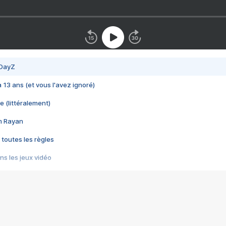
 DayZ
 a 13 ans (et vous l'avez ignoré)
e (littéralement)
im Rayan
 toutes les règles
s les jeux vidéo
us choquant de Rockstar ? - Le scandale BULLY
e plus moche de Steam
du RÊVE tourne au CAUCHEMAR