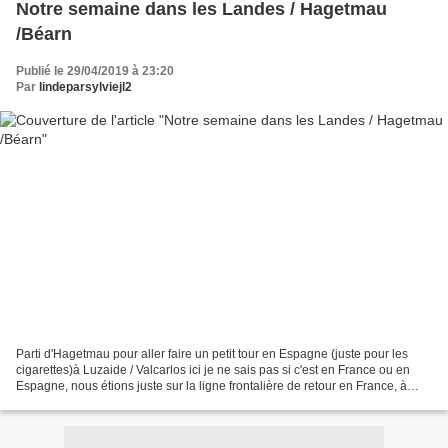
Notre semaine dans les Landes / Hagetmau
/Béarn
Publié le 29/04/2019 à 23:20
Par
lindeparsylviejl2
Parti d'Hagetmau pour aller faire un petit tour en Espagne (juste pour les
cigarettes)à Luzaide / Valcarlos ici je ne sais pas si c'est en France ou en
Espagne, nous étions juste sur la ligne frontalière de retour en France, à
Saint-Jean-Pied-de-Port...