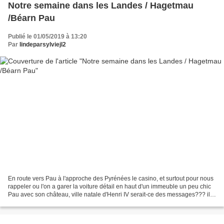
Notre semaine dans les Landes / Hagetmau
/Béarn Pau
Publié le 01/05/2019 à 13:20
Par
lindeparsylviejl2
En route vers Pau à l'approche des Pyrénées le casino, et surtout pour nous
rappeler ou l'on a garer la voiture détail en haut d'un immeuble un peu chic
Pau avec son château, ville natale d'Henri IV serait-ce des messages??? il
est interdit de lécher...