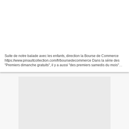
Suite de notre balade avec les enfants, direction la Bourse de Commerce
https://www.pinaultcollection.com/fr/boursedecommerce Dans la série des
"Premiers dimanche gratuits", il y a aussi "des premiers samedis du mois"
juste en face de la Bourse capture...