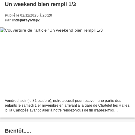
Un weekend bien rempli 1/3
Publié le 02/11/2025 à 20:20
Par
lindeparsylviejl2
Vendredi soir (le 31 octobre), notre accueil pour recevoir une partie des
enfants le samedi 1 er novembre en arrivant à la gare de Châtelet les Halles,
ici la Canopée avant d'aller à notre rendez-vous de fin d'après-midi
(prochain article) avec Loni et...
Bientôt.....