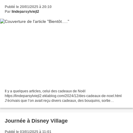
Publié le 20/01/2025 à 20:10
Par
lindeparsylviejl2
Il y a quelques articles, celui des cadeaux de Noël
https://lindeparsylviejl2.eklablog.com/2024/12/des-cadeaux-de-noel.html
J’écrivais que l’on avait reçu divers cadeaux, des bouquins, sortie
restaurant, théâtre, etc…, et je parlais (écrivais) d’une surprise………...
Journée à Disney Village
Publié le 03/01/2025 à 11:01