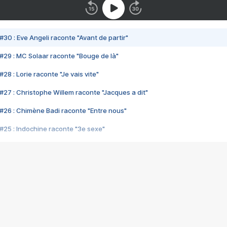
#30 : Eve Angeli raconte "Avant de partir"
#29 : MC Solaar raconte "Bouge de là"
28 : Lorie raconte "Je vais vite"
#27 : Christophe Willem raconte "Jacques a dit"
#26 : Chimène Badi raconte "Entre nous"
#25 : Indochine raconte "3e sexe"
#24 : Zaho raconte "C'est chelou"
#23 : Patrick Bruel raconte "Au café des délices"
#22 : Kyo raconte "Le chemin"
#21 : Nolwenn Leroy raconte "Cassé"
#20 : Patrick Hernandez raconte "Born to be alive"