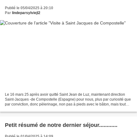
Publié le 05/04/2025 à 20:10
Par
lindeparsylviejl2
Le 16 mars 25 après avoir quitté Saint Jean de Luz, maintenant direction
Saint-Jacques -de Compostelle (Espagne) pour nous, plus par curiosité que
par conviction, donc pèlerinage, non pas à pieds avec le bâton, mais tout
simplement en voiture premières...
Petit résumé de notre dernier séjour............
Publié le 01/04/2025 à 14:09