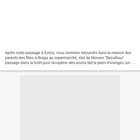
Après notre passage à Evora, nous sommes retournés dans la maison des
parents des filles à Braga au supermarché, étal de Morues "Bacalhau"
passage dans la forêt pour récupérer des arums fait le plein d'oranges (un
sac pour nous), et du 30 mars au 26 avril...