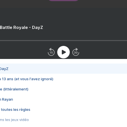
 Battle Royale - DayZ
 DayZ
 a 13 ans (et vous l'avez ignoré)
e (littéralement)
im Rayan
 toutes les règles
s les jeux vidéo