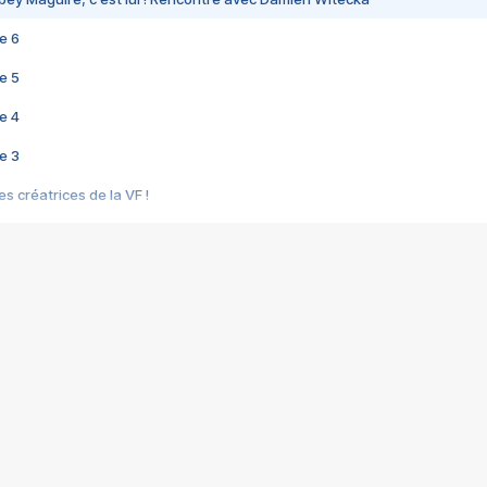
e 6
e 5
e 4
e 3
s créatrices de la VF !
e 2
e 1
e Mektoub My Love arrive enfin ! Rencontre avec Shaïn Boumedine et Sal
i : après Toni en famille
elle réalise le bouleversant Dites lui que je l'aime
ais ! Rencontre autour de Vie privée de Rebecca Zlotowski
 de Marguerite, Grave... Rencontre avec Ella Rumpf