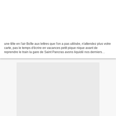
une tête en l'air Boîte aux lettres que l'on a pas utilisée, n'attendez plus votre
carte, pas le temps d'écrire en vacances petit pique nique avant de
reprendre le train la gare de Saint Pancras avons liquidé nos derniers
pounds dans l'eurostar arrivée...