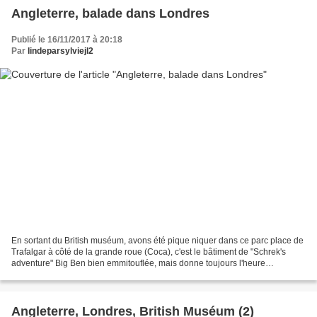
Angleterre, balade dans Londres
Publié le 16/11/2017 à 20:18
Par
lindeparsylviejl2
En sortant du British muséum, avons été pique niquer dans ce parc place de
Trafalgar à côté de la grande roue (Coca), c'est le bâtiment de "Schrek's
adventure" Big Ben bien emmitouflée, mais donne toujours l'heure
Westminster, le parlement L'abbaye
Angleterre, Londres, British Muséum (2)