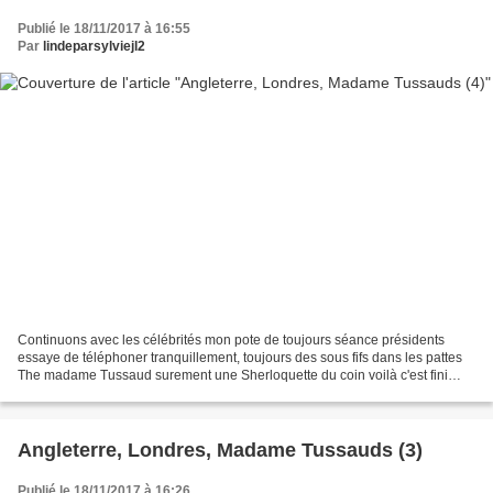
Publié le 18/11/2017 à 16:55
Par
lindeparsylviejl2
Continuons avec les célébrités mon pote de toujours séance présidents
essaye de téléphoner tranquillement, toujours des sous fifs dans les pattes
The madame Tussaud surement une Sherloquette du coin voilà c'est fini
pour la visite chez Madame Tussaud
Angleterre, Londres, Madame Tussauds (3)
Publié le 18/11/2017 à 16:26