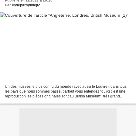
Publié le 14/11/2017 à 20:20
Par
lindeparsylviejl2
Un des musées le plus connu du monde (avec aussi le Louvre), dans tous
les pays que nous sommes passé, partout vous entendez "qu'ici c'est une
reproduction les pièces originales sont au British Muséum", très grand
musée GRATUIT, beaucoup de civilisations,...