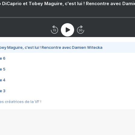
 DiCaprio et Tobey Maguire, c'est lui ! Rencontre avec Dam
bey Maguire, c'est lui ! Rencontre avec Damien Witecka
e 6
e 5
e 4
e 3
s créatrices de la VF !
e 2
e 1
e Mektoub My Love arrive enfin ! Rencontre avec Shaïn Boumedine et Sal