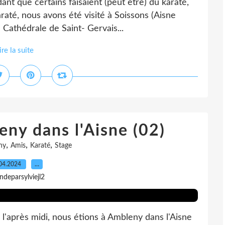
ant que certains faisaient (peut être) du karaté,
até, nous avons été visité à Soissons (Aisne
 Cathédrale de Saint- Gervais...
ire la suite
ny dans l'Aisne (02)
,
,
,
ny
Amis
Karaté
Stage
04.2024
…
indeparsylviejl2
l'après midi, nous étions à Ambleny dans l'Aisne