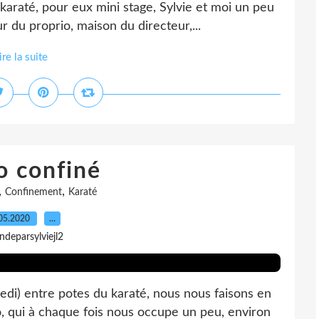
karaté, pour eux mini stage, Sylvie et moi un peu
 du proprio, maison du directeur,...
ire la suite
o confiné
,
,
Confinement
Karaté
05.2020
…
indeparsylviejl2
redi) entre potes du karaté, nous nous faisons en
o, qui à chaque fois nous occupe un peu, environ