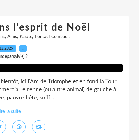
ns l'esprit de Noël
,
,
,
ris
Amis
Karaté
Pontaul-Combault
12.2025
…
indeparsylviejl2
bientôt, ici l'Arc de Triomphe et en fond la Tour
ommercial le renne (ou autre animal) de gauche à
e, pauvre bête, sniff...
ire la suite