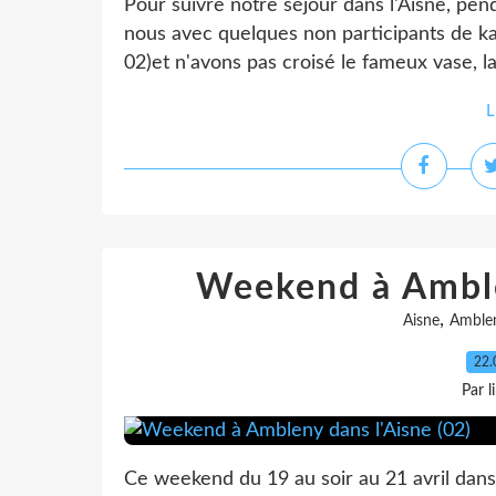
Pour suivre notre séjour dans l'Aisne, pend
nous avec quelques non participants de kar
02)et n'avons pas croisé le fameux vase, la
L
Weekend à Amble
,
Aisne
Amble
22.
Par l
Ce weekend du 19 au soir au 21 avril dans 