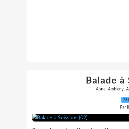
Balade à 
,
,
Aisne
Ambleny
A
23.
Par l