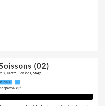
Soissons (02)
,
,
,
mis
Karaté
Soissons
Stage
04.2024
…
indeparsylviejl2