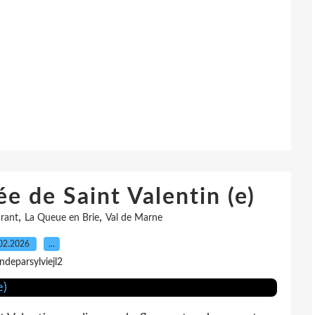
e de Saint Valentin (e)
,
,
rant
La Queue en Brie
Val de Marne
02.2026
…
indeparsylviejl2