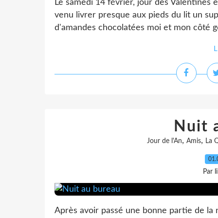
Le samedi 14 février, jour des Valentines e
venu livrer presque aux pieds du lit un su
d'amandes chocolatées moi et mon côté gour
L
Nuit 
,
,
Jour de l'An
Amis
La Q
01.
Par l
Après avoir passé une bonne partie de la 