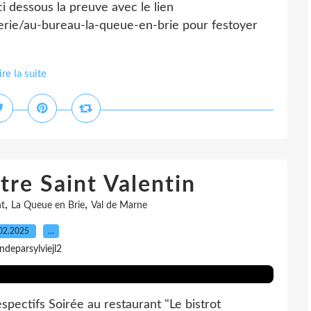
i dessous la preuve avec le lien
erie/au-bureau-la-queue-en-brie pour festoyer
ire la suite
re Saint Valentin
,
,
t
La Queue en Brie
Val de Marne
02.2025
…
indeparsylviejl2
pectifs Soirée au restaurant "Le bistrot