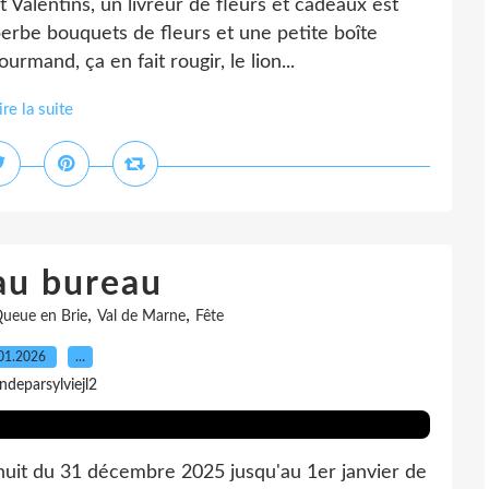
t Valentins, un livreur de fleurs et cadeaux est
perbe bouquets de fleurs et une petite boîte
mand, ça en fait rougir, le lion...
ire la suite
au bureau
,
,
ueue en Brie
Val de Marne
Fête
01.2026
…
indeparsylviejl2
nuit du 31 décembre 2025 jusqu'au 1er janvier de