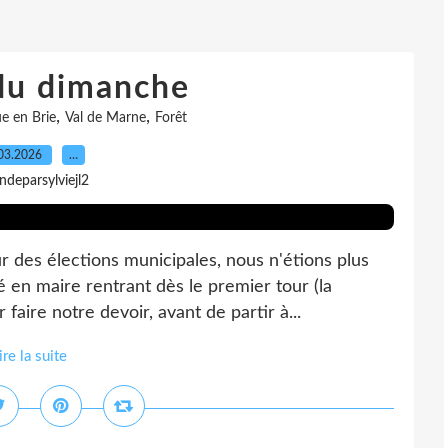
du dimanche
,
,
e en Brie
Val de Marne
Forêt
03.2026
…
indeparsylviejl2
 des élections municipales, nous n'étions plus
 en maire rentrant dès le premier tour (la
aire notre devoir, avant de partir à...
ire la suite