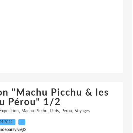
ion "Machu Picchu & les
du Pérou" 1/2
,
,
,
,
Exposition
Machu Picchu
Paris
Pérou
Voyages
04.2022
…
indeparsylviejl2