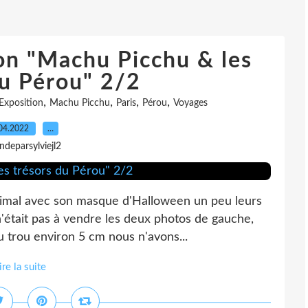
ion "Machu Picchu & les
du Pérou" 2/2
,
,
,
,
Exposition
Machu Picchu
Paris
Pérou
Voyages
04.2022
…
indeparsylviejl2
'animal avec son masque d'Halloween un peu leurs
'était pas à vendre les deux photos de gauche,
u trou environ 5 cm nous n'avons...
ire la suite