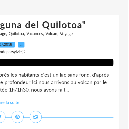
aguna del Quilotoa"
,
,
,
,
age
Quilotoa
Vacances
Volcan
Voyage
07.2018
…
indeparsylviejl2
ès les habitants c'est un lac sans fond, d'après
de profondeur Ici nous arrivons au volcan par le
ée 1h/1h30, nous avons fait...
ire la suite