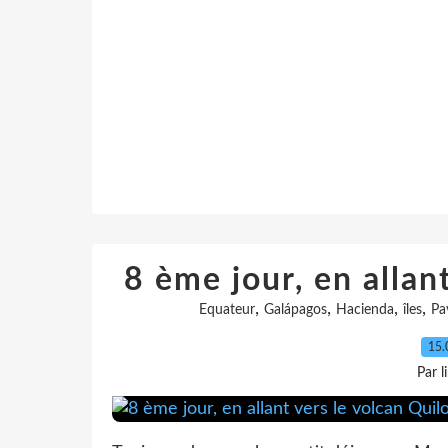
8 ème jour, en allan
,
,
,
,
Equateur
Galápagos
Hacienda
îles
Pa
15.
Par l