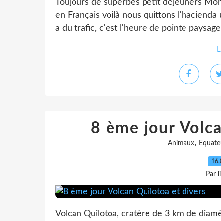
Toujours de superbes petit déjeuners Mon
en Français voilà nous quittons l'hacienda 
a du trafic, c'est l'heure de pointe paysage
L
8 ème jour Volca
,
Animaux
Equate
16.
Par l
Volcan Quilotoa, cratère de 3 km de diamèt