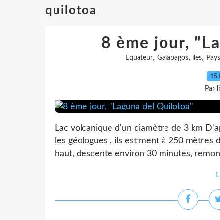
quilotoa
8 ème jour, "L
,
,
,
Equateur
Galápagos
îles
Pays
15.
Par l
Lac volcanique d'un diamètre de 3 km D'apr
les géologues , ils estiment à 250 mètres 
haut, descente environ 30 minutes, remont
L