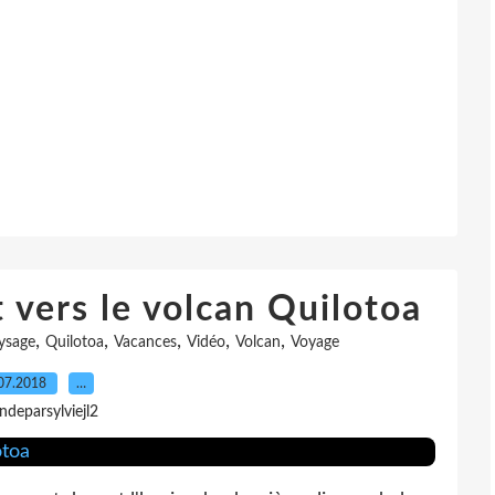
t vers le volcan Quilotoa
,
,
,
,
,
ysage
Quilotoa
Vacances
Vidéo
Volcan
Voyage
07.2018
…
indeparsylviejl2