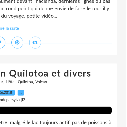
ument devant l'hacienda, dernières lignes du bas
un rond point qui donne envie de faire le tour il y
 du voyage, petite vidéo...
ire la suite
n Quilotoa et divers
,
,
,
ur
Hôtel
Quilotoa
Volcan
06.2018
…
indeparsylviejl2
re, malgré le lac toujours actif, pas de poissons à