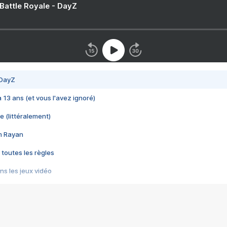
 Battle Royale - DayZ
 DayZ
 a 13 ans (et vous l'avez ignoré)
e (littéralement)
im Rayan
 toutes les règles
s les jeux vidéo
us choquant de Rockstar ? - Le scandale BULLY
e plus moche de Steam
du RÊVE tourne au CAUCHEMAR