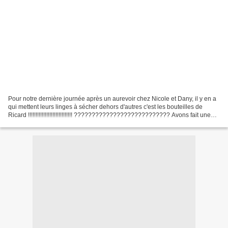
Pour notre dernière journée après un aurevoir chez Nicole et Dany, il y en a
qui mettent leurs linges à sécher dehors d'autres c'est les bouteilles de
Ricard !!!!!!!!!!!!!!!!!!!!!!!!!!!!! ??????????????????????????? Avons fait une
pause resto hôtel à...