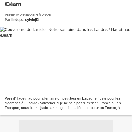
/Béarn
Publié le 29/04/2019 à 23:20
Par
lindeparsylviejl2
Parti d'Hagetmau pour aller faire un petit tour en Espagne (juste pour les
cigarettes)à Luzaide / Valcarlos ici je ne sais pas si c'est en France ou en
Espagne, nous étions juste sur la ligne frontalière de retour en France, à
Saint-Jean-Pied-de-Port...