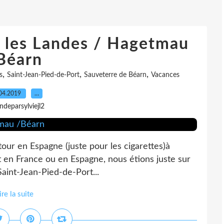
 les Landes / Hagetmau
Béarn
,
,
,
s
Saint-Jean-Pied-de-Port
Sauveterre de Béarn
Vacances
04.2019
…
indeparsylviejl2
tour en Espagne (juste pour les cigarettes)à
est en France ou en Espagne, nous étions juste sur
Saint-Jean-Pied-de-Port...
ire la suite