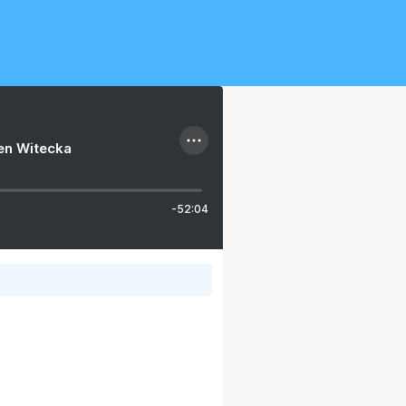
ien Witecka
-52:04