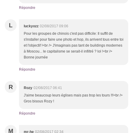
Répondre
L
luckyozz
02/08/2017 09:06
Pour les groupes de chinois c'est pas difficile: Il suffit de
s'installer pour faire une photo et hop, ils arrivent tous entre toi
et l'objectif !<br /> J'imaginais pas tant de buildings modernes
à Moscou... le capitalisme se serait-il infiltré ? lol !<br />
Bonne journée
Répondre
R
Rozy
02/08/2017 06:41
J'aime beaucoup leurs églises mais pas trop les tours !!!<br />
Gros bisous Rozy !
Répondre
M
mr-he
02/08/2017 02:34