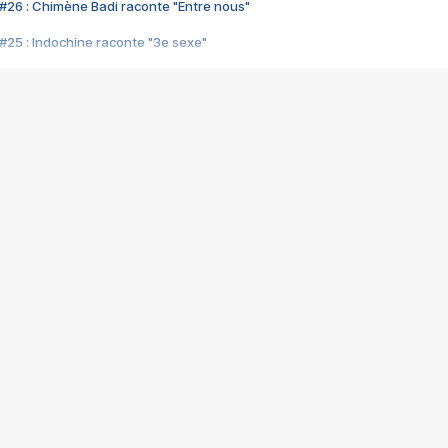
#26 : Chimène Badi raconte "Entre nous"
#25 : Indochine raconte "3e sexe"
#24 : Zaho raconte "C'est chelou"
#23 : Patrick Bruel raconte "Au café des délices"
#22 : Kyo raconte "Le chemin"
#21 : Nolwenn Leroy raconte "Cassé"
#20 : Patrick Hernandez raconte "Born to be alive"
#19 : Lorie raconte "Près de moi"
#18 : Michael Jones raconte "A nos actes manqués" (avec Jean-Jacque
#17 : Khaled raconte "Aïcha"
#16 : Corneille raconte "Parce qu'on vient de loin"
#15 : Indochine raconte "L'aventurier"
14 : Lorie raconte "Sur un air latino"