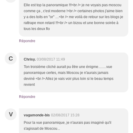
Elle est top la panoramique !!!<br /> je ne voyais pas moscou
comme ça , c'est moderne !<br /> certaines photos j'aime bien
y a des toits en "or" ....<br /> me voilà de retour sur les blogs je
rattrape mon retard !!!<br /> un bizou et une bonne soirée à
tous les deux flo
Répondre
C
Chrisy.
03/08/2017 11:49
Ton troisième cliché aurait pu être une énigme.........vue
panoramique certes, mais Moscou je n'aurais jamais
deviné <br /> Allez je vais voir plus loin si le beau temps
revient
Répondre
V
vagamonde-bis
02/08/2017 15:28
Pour la vue panoramique, je n'aurais pas imaginé qu'il
s'agissait de Moscou...