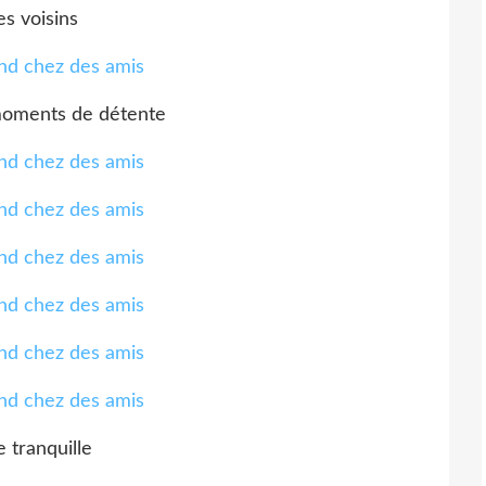
es voisins
moments de détente
e tranquille