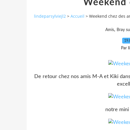
Weekend 
lindeparsylviejl2
>
Accueil
>
Weekend chez des a
,
Amis
Bray su
19.
Par l
De retour chez nos amis M-A et Kiki dans 
excel
notre mini 