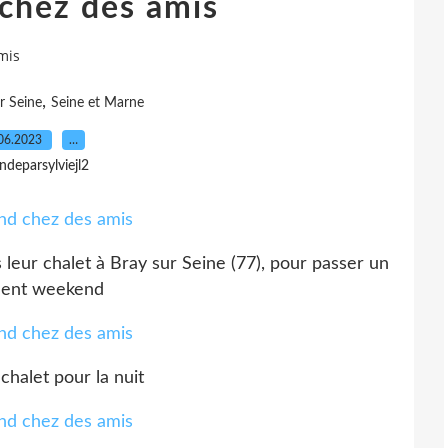
chez des amis
mis
,
r Seine
Seine et Marne
06.2023
…
indeparsylviejl2
leur chalet à Bray sur Seine (77), pour passer un
lent weekend
chalet pour la nuit