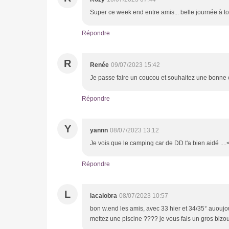
Super ce week end entre amis... belle journée à t
Répondre
R
Renée
09/07/2023 15:42
Je passe faire un coucou et souhaitez une bonne c
Répondre
Y
yannn
08/07/2023 13:12
Je vois que le camping car de DD t'a bien aidé ....<
Répondre
L
lacalobra
08/07/2023 10:57
bon w.end les amis, avec 33 hier et 34/35° auouj
mettez une piscine ???? je vous fais un gros bizo